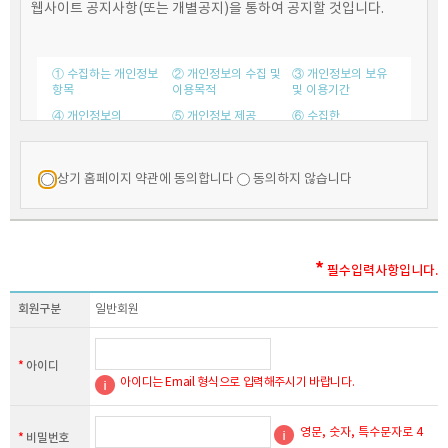
웹사이트 공지사항(또는 개별공지)을 통하여 공지할 것입니다.
① 수집하는 개인정보
② 개인정보의 수집 및
③ 개인정보의 보유
항목
이용목적
및 이용기간
④ 개인정보의
⑤ 개인정보 제공
⑥ 수집한
파기절차 및 방법
개인정보의 위탁
⑦ 이용자 및
⑧ 개인정보 자동수집
⑨ 개인정보에 관한
법정대리인의
장치의
민원서비스
상기 홈페이지 약관에 동의합니다
동의하지 않습니다
권리와 그 행사방법
설치, 운영 및 그
거부에 관한 사항
*
수집하는 개인정보 항목
필수입력사항입니다.
한국창업지도사협회는 회원가입, 게시판 이용 등을 위해 아래와 같은
회원구분
일반회원
개인정보를 수집하고 있습니다.
개인정보수집항목 : 아이디, 비밀번호, 성명, 생년월일, 성별, 우편번호,
*
아이디
주소, 연락처, 휴대폰번호, DI,이메일
아이디는 Email 형식으로 입력해주시기 바랍니다.
(NICE평가정보의 본인확인 서비스를 완료한 이용자에 한하여 득함)
개인정보 수집방법 : 홈페이지(회원가입)
영문, 숫자, 특수문자로 4
*
비밀번호