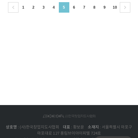
1
2
3
4
5
6
7
8
9
10
상호명
대표
소재지
: (사)한국창업지도사협회
: 황보윤
: 서울특별시 마포구
마포대로 127 풍림브이아이피텔 724호