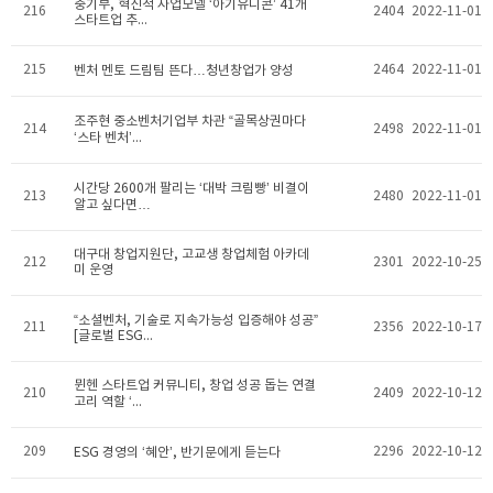
중기부, 혁신적 사업모델 ‘아기유니콘’ 41개
216
2404
2022-11-01
스타트업 추...
215
2464
2022-11-01
벤처 멘토 드림팀 뜬다…청년창업가 양성
조주현 중소벤처기업부 차관 “골목상권마다
214
2498
2022-11-01
‘스타 벤처’...
시간당 2600개 팔리는 ‘대박 크림빵’ 비결이
213
2480
2022-11-01
알고 싶다면…
대구대 창업지원단, 고교생 창업체험 아카데
212
2301
2022-10-25
미 운영
“소셜벤처, 기술로 지속가능성 입증해야 성공”
211
2356
2022-10-17
[글로벌 ESG...
뮌헨 스타트업 커뮤니티, 창업 성공 돕는 연결
210
2409
2022-10-12
고리 역할 ‘...
209
2296
2022-10-12
ESG 경영의 ‘혜안’, 반기문에게 듣는다