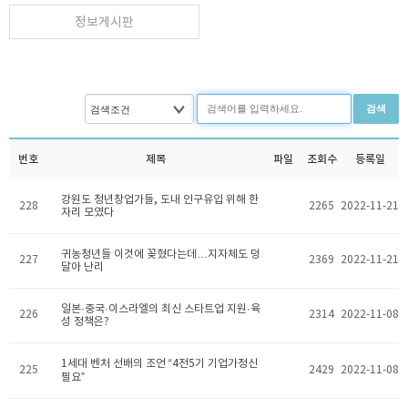
정보게시판
검색
번호
제목
파일
조회수
등록일
강원도 청년창업가들, 도내 인구유입 위해 한
228
2265
2022-11-21
자리 모였다
귀농청년들 이것에 꽂혔다는데…지자체도 덩
227
2369
2022-11-21
달아 난리
일본·중국·이스라엘의 최신 스타트업 지원·육
226
2314
2022-11-08
성 정책은?
1세대 벤처 선배의 조언 “4전5기 기업가정신
225
2429
2022-11-08
필요”