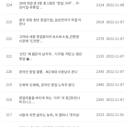
20대 취준생 3명 중 1명은 “창업 고려”… IT-
224
2324
2022-11-08
요식업-유통업 ...
광주 유망 청년 창업기업, 삼성전자가 직접 키
223
2618
2022-11-07
운다
고려대 세종 창업동아리 N.A.W.A 팀,친환경
222
2370
2022-11-07
시장에 ‘도전장’...
‘산단’ 에 젊은이 넘치게…디지털·저탄소·청년
221
2325
2022-11-07
창업 �...
220
2343
2022-11-07
온라인 창업 열풍…MZ세대 사장님이 온다
219
2445
2022-11-07
도매꾹·도매매, 온라인 창업 노하우 푼다
창업자들을 버티게 하는 ‘가치’ 의 힘 [최안나
218
2365
2022-11-07
비즈니스 ...
217
2523
2022-11-01
사람과 자연 살리는 농부, 이 얼마나 ‘멋지농’