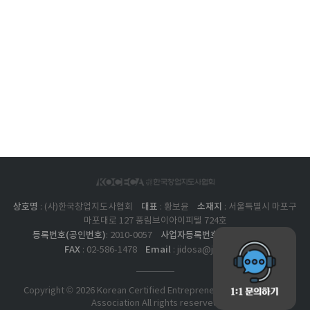
상호명
대표
소재지
: (사)한국창업지도사협회
: 황보윤
: 서울특별시 마포구
마포대로 127 풍림브이아이피텔 724호
등록번호(공인번호)
사업자등록번호
: 2010-0057
: 211-82-17562
FAX
Email
: 02-586-1478
: jidosa@jidosa.kr
Copyright © 2026 Korean Certified Entrepreneurship Consultant
Association All rights reserved