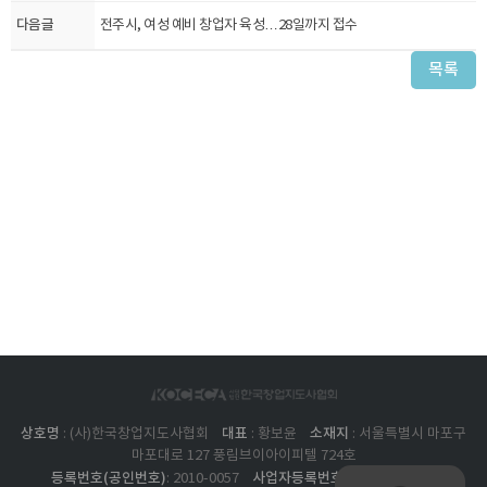
다음글
전주시, 여성 예비 창업자 육성…28일까지 접수
목록
상호명
대표
소재지
: (사)한국창업지도사협회
: 황보윤
: 서울특별시 마포구
마포대로 127 풍림브이아이피텔 724호
등록번호(공인번호)
사업자등록번호
: 2010-0057
: 211-82-17562