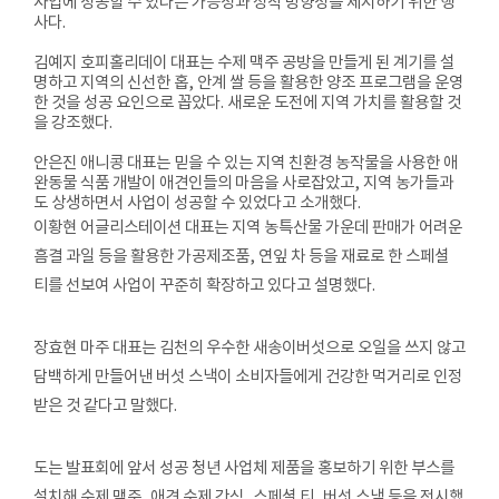
사업에 성공할 수 있다는 가능성과 정착 방향성을 제시하기 위한 행
사다.
김예지 호피홀리데이 대표는 수제 맥주 공방을 만들게 된 계기를 설
명하고 지역의 신선한 홉, 안계 쌀 등을 활용한 양조 프로그램을 운영
한 것을 성공 요인으로 꼽았다. 새로운 도전에 지역 가치를 활용할 것
을 강조했다.
안은진 애니콩 대표는 믿을 수 있는 지역 친환경 농작물을 사용한 애
완동물 식품 개발이 애견인들의 마음을 사로잡았고, 지역 농가들과
도 상생하면서 사업이 성공할 수 있었다고 소개했다.
이황현 어글리스테이션 대표는 지역 농특산물 가운데 판매가 어려운
흠결 과일 등을 활용한 가공제조품, 연잎 차 등을 재료로 한 스페셜
티를 선보여 사업이 꾸준히 확장하고 있다고 설명했다.
장효현 마주 대표는 김천의 우수한 새송이버섯으로 오일을 쓰지 않고
담백하게 만들어낸 버섯 스낵이 소비자들에게 건강한 먹거리로 인정
받은 것 같다고 말했다.
도는 발표회에 앞서 성공 청년 사업체 제품을 홍보하기 위한 부스를
설치해 수제 맥주, 애견 수제 간식, 스페셜 티, 버섯 스낵 등을 전시했