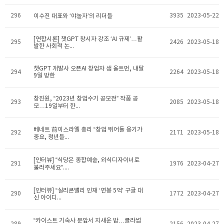
296
3935
2023-05-22
이수진 대표와 ‘야놀자’의 리더들
[연합시론] 챗GPT 창시자 강조 ‘AI 규제’…활
295
2426
2023-05-18
발한 사회적 논...
챗GPT 개발사 오픈AI 창업자 샘 올트먼, 내달
294
2264
2023-05-18
9일 방한
창진원, “2023년 창업수기 공모전” 작품 공
293
2085
2023-05-18
모…19일부터 한...
베네트 前이스라엘 총리 “창업 뛰어들 용기가
292
2171
2023-05-18
중요, 청년들...
[인터뷰] “식당은 종합예술, 외식디자이너로
291
1976
2023-04-27
불러주세요”....
[인터뷰] “실리콘밸리 인재 ‘연봉 5억’ 구글 대
290
1772
2023-04-27
신 아이디...
“카이스트 기숙사 문앞서 지새운 밤…클라썸