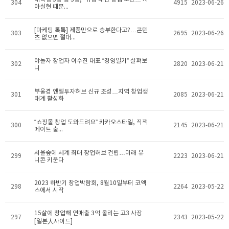
304
4915
2023-06-26
아실현 때문...
[마케팅 톡톡] 제품만으로 승부한다고?…콘텐
303
2695
2023-06-26
츠 없으면 절대...
야놀자 창업자 이수진 대표 “경영일기” 살펴보
302
2820
2023-06-21
니
부울경 엔젤투자허브 신규 조성…지역 창업생
301
2085
2023-06-21
태계 활성화
“쇼핑몰 창업 도와드려요” 카카오스타일, 직잭
300
2145
2023-06-21
메이트 출...
서울숲에 세계 최대 창업허브 건립…미래 유
299
2223
2023-06-21
니콘 키운다
2023 하반기 창업박람회, 8월10일부터 코엑
298
2264
2023-05-22
스에서 시작
15살에 창업해 연매출 3억 올리는 고3 사장
297
2343
2023-05-22
[일본人사이드]