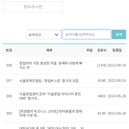
정보게시판
검색
번호
제목
파일
조회수
등록일
창업자의 가장 중요한 자질 ‘문제와 사랑에 빠
308
11942
2023-08-16
지는 것’
307
4240
2023-08-16
서울경제진흥원, ‘창업버스킹’ 참가자 모집
서울창업센터 관악 “기술창업 아이디어 경진
306
4403
2023-06-26
대회” 참가자...
[최영렬의 비즈니스 스타트] 반려동물과 함께
305
8149
2023-06-26
미래 시장 창...
대학생 5명 중 3명, “취업 대신 창업 고민… 자