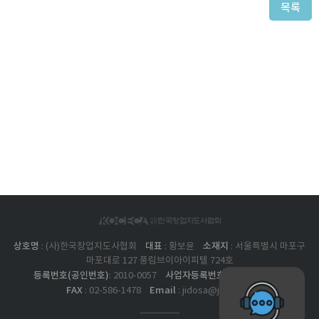
목록
상호명
대표
소재지
: (사)한국창업지도사협회
: 황보윤
: 서울특별시 마포구
마포대로 127 풍림브이아이피텔 724호
등록번호(공인번호)
사업자등록번호
: 2010-0057
: 211-82-17562
FAX
Email
: 02-586-1478
: jidosa@jidosa.kr