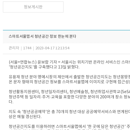
정보게시판
스마트서울맵서 청년공간 정보 한눈에 본다
관리자
|
1744
|
2023-04-17 12:13:54
(서울=연합뉴스) 윤보람 기자 = 서울시는 위치기반 온라인 서비스인 스
'청년공간지도'를 구축했다고 13일 밝혔다.
유용재 청년 분야 명예시장의 제안에서 출발한 청년공간지도는 청년몽땅
온 문자 형태의 청년공간 정보를 스마트서울맵에 이미지로 구현해 접근성
청년활동지원센터, 청년일자리센터, 청년예술청, 청년취업사관학교(SeSA
청년주택 등 일자리·주거·교육을 포함한 다양한 분야의 200여개 장소 정
다.
지도 속 '청년공공예약'은 총 70개의 청년 대상 공공예약서비스와 연계된다
상은 매월 갱신된다.
청년공간지도를 이용하려면 스마트서울맵에서 '한 곳에 담은 청년공간' 